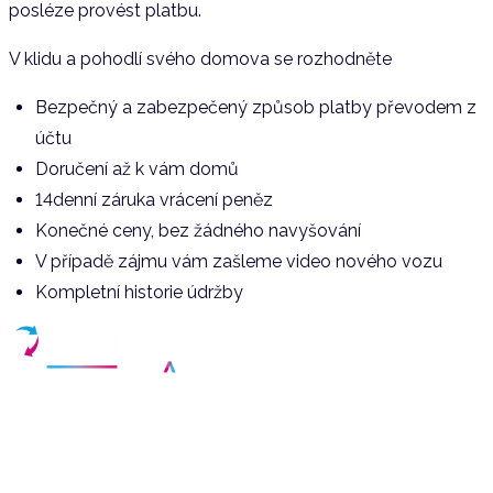
posléze provést platbu.
V klidu a pohodlí svého domova se rozhodněte
Bezpečný a zabezpečený způsob platby převodem z
účtu
Doručení až k vám domů
14denní záruka vrácení peněz
Konečné ceny, bez žádného navyšování
V případě zájmu vám zašleme video nového vozu
Kompletní historie údržby
Váš partner pro nákup kvalitních ojetých vozidel v České
republice.