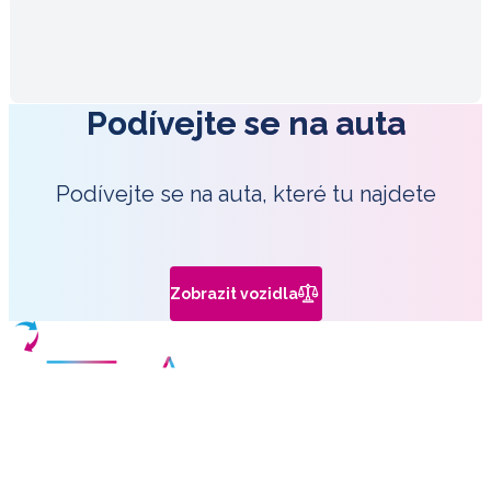
Podívejte se na auta
Podívejte se na auta, které tu najdete
Zobrazit vozidla
Váš partner pro nákup kvalitních ojetých vozidel v České
republice.