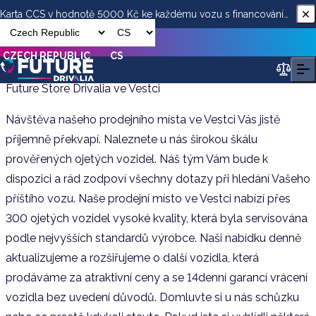
Karta CCS v hodnotě 5000 Kč ke každému vozu s financováním
od ESSOX
CZECH REPUBLIC
CS
Future Store Drivalia ve Vestci
Návštěva našeho prodejního místa ve Vestci Vás jistě
příjemně překvapí. Naleznete u nás širokou škálu
prověřených ojetých vozidel. Náš tým Vám bude k
dispozici a rád zodpoví všechny dotazy při hledání Vašeho
příštího vozu. Naše prodejní místo ve Vestci nabízí přes
300 ojetých vozidel vysoké kvality, která byla servisována
podle nejvyšších standardů výrobce. Naši nabídku denně
aktualizujeme a rozšiřujeme o další vozidla, která
prodáváme za atraktivní ceny a se 14denní garancí vrácení
vozidla bez uvedení důvodů. Domluvte si u nás schůzku