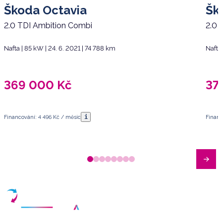
Škoda Octavia
Šk
2.0 TDI Ambition Combi
2.0 
Nafta | 85 kW | 24. 6. 2021 | 74 788 km
Nafta
369 000
Kč
37
i
Financování: 4 496 Kč / měsíc
Financ
Máte dotazy?
Sjednat schůzku