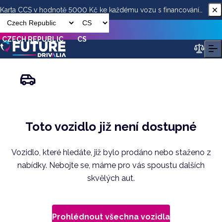
Karta CCS v hodnotě 5000 Kč ke každému vozu s financováním
od ESSOX
CZECH REPUBLIC
CS
Toto vozidlo již není dostupné
Vozidlo, které hledáte, již bylo prodáno nebo staženo z
nabídky. Nebojte se, máme pro vás spoustu dalších
skvělých aut.
Prohlédnout všechna vozidla