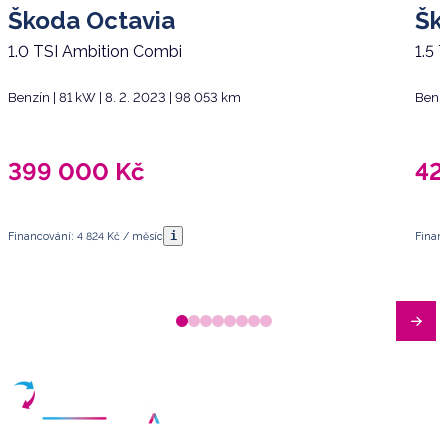
Škoda Octavia
Šk
1.0 TSI Ambition Combi
1.5 
Benzín | 81 kW | 8. 2. 2023 | 98 053 km
Benzí
399 000
Kč
42
i
Financování: 4 824 Kč / měsíc
Financ
Máte dotazy?
Sjednat schůzku