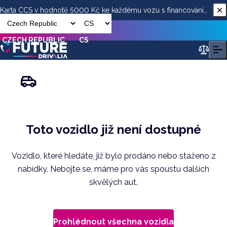
Karta CCS v hodnotě 5000 Kč ke každému vozu s financováním
od ESSOX
CZECH REPUBLIC
CS
Toto vozidlo již není dostupné
Vozidlo, které hledáte, již bylo prodáno nebo staženo z
nabídky. Nebojte se, máme pro vás spoustu dalších
skvělých aut.
Prohlédnout všechna vozidla