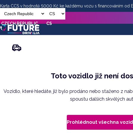
Karta CCS v hodnotě 5000 Kč ke každému vozu s financováním od
CZECH REPUBLIC
CS
Toto vozidlo již není do
Vozidlo, které hledáte, již bylo prodáno nebo staženo z na
spoustu dalších skvělých aut
Prohlédnout všechna vozid