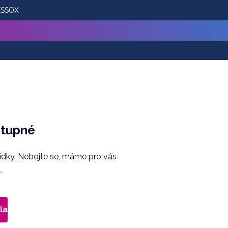
 ESSOX
stupné
bídky. Nebojte se, máme pro vás
.
la