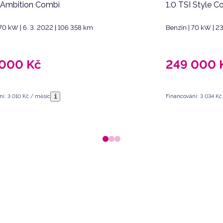
I Ambition Combi
1.0 TSI Style C
 70 kW | 6. 3. 2022 | 106 358 km
Benzín | 70 kW | 23
 000
Kč
249 000
i
í: 3 010 Kč / měsíc
Financování: 3 034 Kč