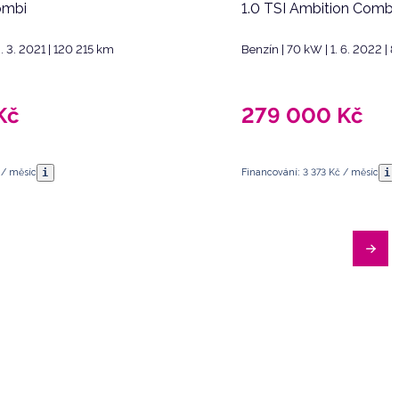
ombi
1.0 TSI Ambition Combi
. 3. 2021 | 120 215 km
Benzín | 70 kW | 1. 6. 2022 |
Kč
279 000
Kč
i
i
 / měsíc
Financování: 3 373 Kč / měsíc