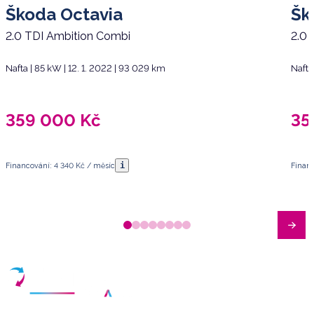
Škoda Octavia
Šk
2.0 TDI Ambition Combi
2.0 
Nafta | 85 kW | 12. 1. 2022 | 93 029 km
Nafta
359 000
Kč
35
i
Financování: 4 340 Kč / měsíc
Financ
Máte dotazy?
Sjednat schůzku