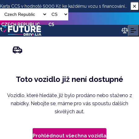
Karta CCS v hodnotě 5000 Kč ke každému vozu s financováním
od ESSOX
CZECH REPUBLIC
CS
Toto vozidlo již není dostupné
Vozidlo, které hledáte, již bylo prodáno nebo staženo z
nabídky. Nebojte se, máme pro vás spoustu dalších
skvělých aut.
Prohlédnout všechna vozidla