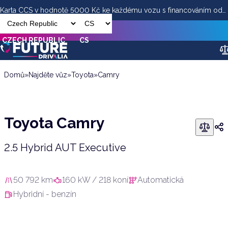
Karta CCS v hodnotě 5000 Kč ke každému vozu s financováním od
Toyota Camry
ESSOX
Sjed
579 000
Kč
(vč. DPH)
CZECH REPUBLIC
CS
Domů
»
Najděte vůz
»
Toyota
»
Camry
Toyota Camry
2.5 Hybrid AUT Executive
50 792 km
160 kW / 218 koní
Automatická
Hybridní - benzín