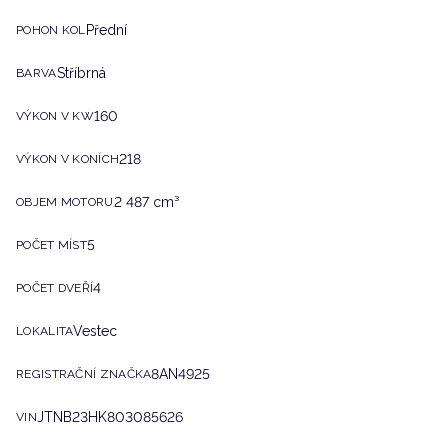
Přední
POHON KOL
Stříbrná
BARVA
160
VÝKON V KW
218
VÝKON V KONÍCH
2 487 cm³
OBJEM MOTORU
5
POČET MÍST
4
POČET DVEŘÍ
Vestec
LOKALITA
8AN4925
REGISTRAČNÍ ZNAČKA
JTNB23HK803085626
VIN