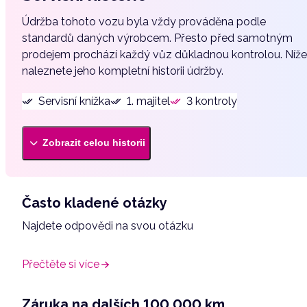
Bezklíčové odemykání
Údržba tohoto vozu byla vždy prováděna podle
Bluetooth
standardů daných výrobcem. Přesto před samotným
Brzdový asistent
prodejem prochází každý vůz důkladnou kontrolou. Níže
Centrál dálkový
naleznete jeho kompletní historii údržby.
Dojezdové rezervní kolo
Servisní knížka
1. majitel
3 kontroly
El. okna
El. seřiditelná sedadla
Zobrazit celou historii
El. sklopná zrcátka
El. zrcátka
Elektronická ruční brzda
Často kladené otázky
Hlídání mrtvého úhlu
Najdete odpovědi na svou otázku
Isofix
Kožené čalounění
Přečtěte si více
LED denní svícení
Záruka na dalších 100 000 km