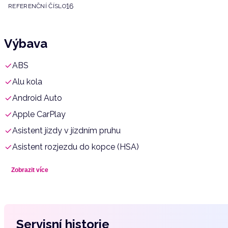
16
REFERENČNÍ ČÍSLO
Výbava
ABS
Alu kola
Android Auto
Apple CarPlay
Asistent jízdy v jízdním pruhu
Asistent rozjezdu do kopce (HSA)
Aut. klimatizace
Zobrazit více
Aut. převodovka
Autorádio
Bezdrátová nabíječka mobilních telefonů
Servisní historie