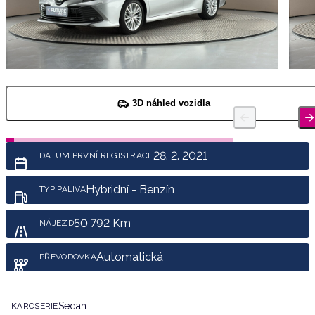
3D náhled vozidla
28. 2. 2021
DATUM PRVNÍ REGISTRACE
Hybridní - Benzín
TYP PALIVA
50 792 Km
NÁJEZD
Automatická
PŘEVODOVKA
Sedan
KAROSERIE