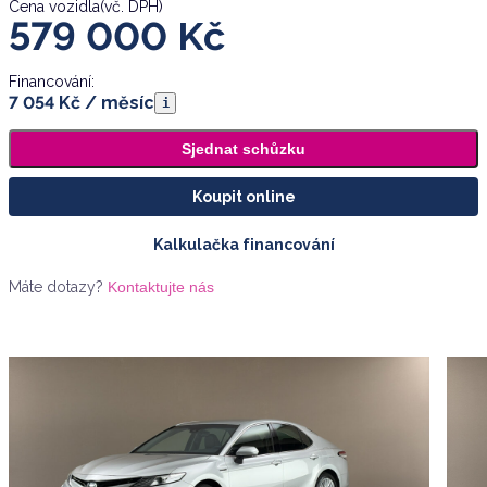
Cena vozidla
(vč. DPH)
579 000
Kč
Financování:
7 054 Kč / měsíc
i
Sjednat schůzku
Koupit online
Kalkulačka financování
Máte dotazy?
Kontaktujte nás