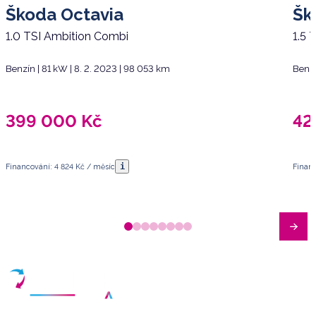
Škoda Octavia
Šk
1.0 TSI Ambition Combi
1.5 
Benzín | 81 kW | 8. 2. 2023 | 98 053 km
Benzí
399 000
Kč
42
i
Financování: 4 824 Kč / měsíc
Financ
Máte dotazy?
Sjednat schůzku