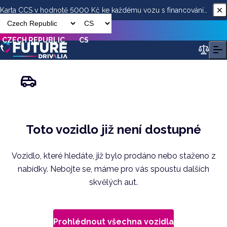
Karta CCS v hodnotě 5000 Kč ke každému vozu s financováním
od ESSOX
CZECH REPUBLIC
CS
Toto vozidlo již není dostupné
Vozidlo, které hledáte, již bylo prodáno nebo staženo z
nabídky. Nebojte se, máme pro vás spoustu dalších
skvělých aut.
Prohlédnout všechna vozidla