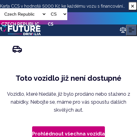
Karta CCS v hodnotě 5000 Kč ke každému vozu s financováním
od ESSOX
CZECH REPUBLIC
CS
Toto vozidlo již není dostupné
Vozidlo, které hledáte, již bylo prodáno nebo staženo z
nabídky. Nebojte se, máme pro vás spoustu dalších
skvělých aut.
Prohlédnout všechna vozidla