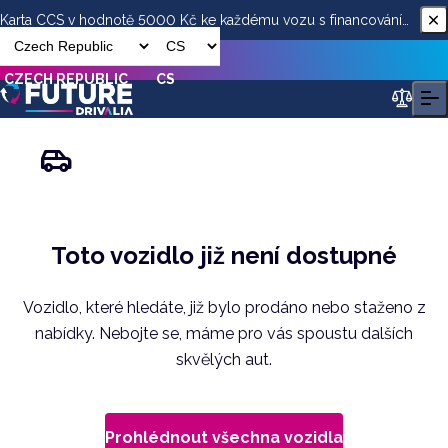
Karta CCS v hodnotě 5000 Kč ke každému vozu s financováním
od ESSOX
CZECH REPUBLIC
CS
Toto vozidlo již není dostupné
Vozidlo, které hledáte, již bylo prodáno nebo staženo z
nabídky. Nebojte se, máme pro vás spoustu dalších
skvělých aut.
Prohlédnout všechna vozidla