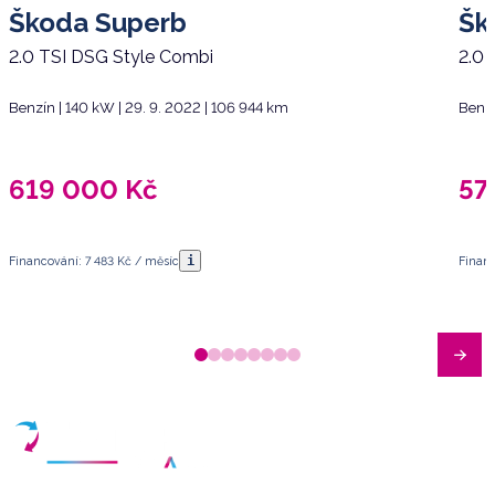
Škoda Superb
Šk
2.0 TSI DSG Style Combi
2.0 
Benzín | 140 kW | 29. 9. 2022 | 106 944 km
Benzí
619 000
Kč
57
i
Financování: 7 483 Kč / měsíc
Financ
Máte dotazy?
Sjednat schůzku