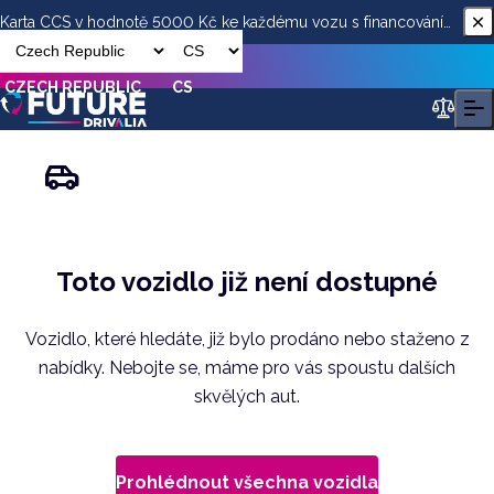
Karta CCS v hodnotě 5000 Kč ke každému vozu s financováním
od ESSOX
CZECH REPUBLIC
CS
Toto vozidlo již není dostupné
Vozidlo, které hledáte, již bylo prodáno nebo staženo z
nabídky. Nebojte se, máme pro vás spoustu dalších
skvělých aut.
Prohlédnout všechna vozidla