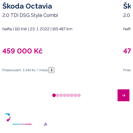
Škoda Octavia
Šk
2.0 TDI DSG Style Combi
2.0 
Nafta | 110 kW | 23. 1. 2022 | 165 487 km
Nafta
459 000
Kč
47
i
Financování: 5 549 Kč / měsíc
Financ
Máte dotazy?
Sjednat schůzku