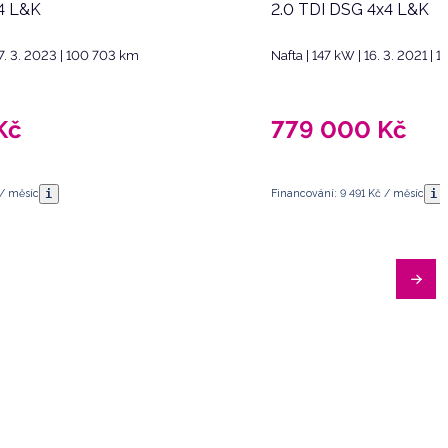
4 L&K
2.0 TDI DSG 4x4 L&K
7. 3. 2023 | 100 703 km
Nafta | 147 kW | 16. 3. 2021 | 
Kč
779 000
Kč
i
i
 / měsíc
Financování: 9 491 Kč / měsíc