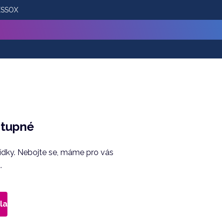
 ESSOX
stupné
bídky. Nebojte se, máme pro vás
.
la