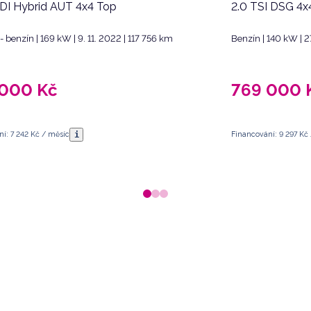
GDI Hybrid AUT 4x4 Top
2.0 TSI DSG 4x
- benzín | 169 kW | 9. 11. 2022 | 117 756 km
Benzín | 140 kW | 2
 000
Kč
769 000
i
í: 7 242 Kč / měsíc
Financování: 9 297 Kč