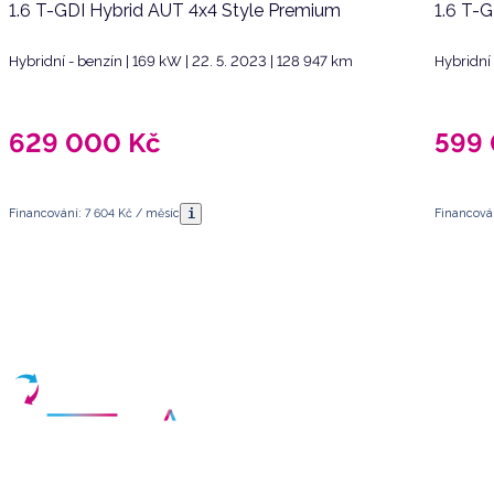
1.6 T-GDI Hybrid AUT 4x4 Style Premium
1.6 T-
Hybridní - benzín | 169 kW | 22. 5. 2023 | 128 947 km
Hybridní 
629 000
Kč
599
i
Financování: 7 604 Kč / měsíc
Financován
Máte dotazy?
Sjednat schůzku
Vyberte termín a vyplňte své kontaktní údaje
Váš partner pro nákup kvalitních ojetých vozidel v České republice.