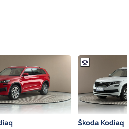
diaq
Škoda Kodiaq