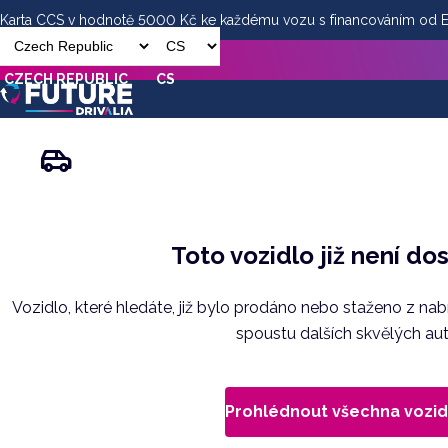
Karta CCS v hodnotě 5000 Kč ke každému vozu s financováním od
CZECH REPUBLIC
CS
Toto vozidlo již není do
Vozidlo, které hledáte, již bylo prodáno nebo staženo z na
spoustu dalších skvělých aut
Prohlédnout všechna vozid