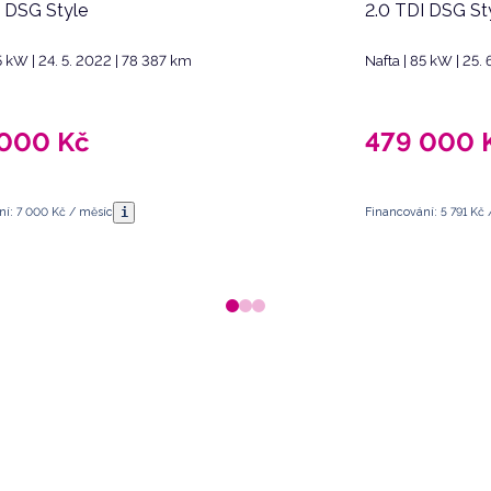
I DSG Style
2.0 TDI DSG St
5 kW | 24. 5. 2022 | 78 387 km
Nafta | 85 kW | 25.
 000
Kč
479 000
i
ní: 7 000 Kč / měsíc
Financování: 5 791 Kč 