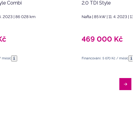
yle Combi
2.0 TDI Style
 6. 2023 | 86 028 km
Nafta | 85 kW | 11. 4. 2023 | 
Kč
469 000
Kč
i
i
/ měsíc
Financování: 5 670 Kč / měsíc