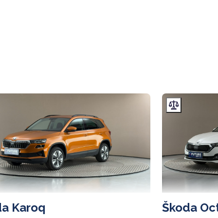
a Karoq
Škoda Oc