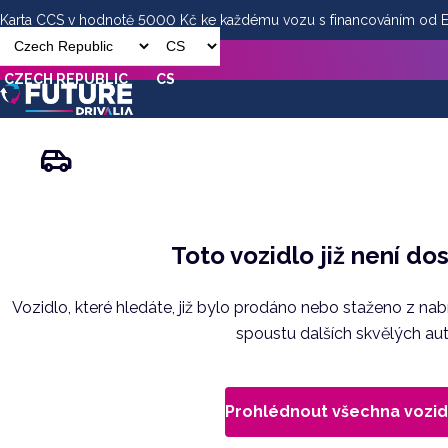
Karta CCS v hodnotě 5000 Kč ke každému vozu s financováním od
CZECH REPUBLIC
CS
Toto vozidlo již není do
Vozidlo, které hledáte, již bylo prodáno nebo staženo z na
spoustu dalších skvělých aut
Prohlédnout všechna vozid