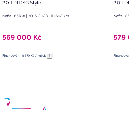
2.0 TDI DSG Style
2.0 TD
Nafta | 85 kW | 30. 5. 2023 | 111 692 km
Nafta | 8
569 000
Kč
579
i
Financování: 6 879 Kč / měsíc
Financová
Máte dotazy?
Sjednat schůzku
Vyberte termín a vyplňte své kontaktní údaje
Váš partner pro nákup kvalitních ojetých vozidel v České republice.