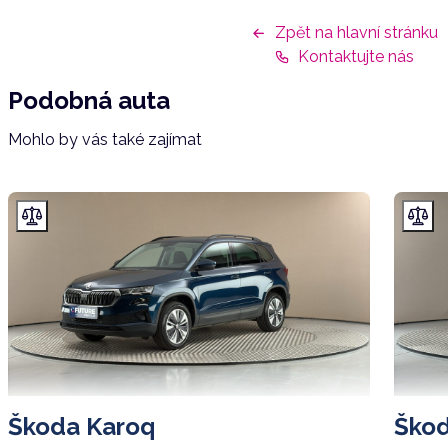
Zpět na hlavní stránku
Kontaktujte nás
Podobná auta
Mohlo by vás také zajímat
Škoda Karoq
Škod