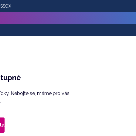
 ESSOX
stupné
bídky. Nebojte se, máme pro vás
.
la