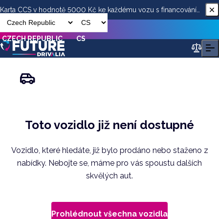
Karta CCS v hodnotě 5000 Kč ke každému vozu s financováním
od ESSOX
CZECH REPUBLIC
CS
Toto vozidlo již není dostupné
Vozidlo, které hledáte, již bylo prodáno nebo staženo z
nabídky. Nebojte se, máme pro vás spoustu dalších
skvělých aut.
Prohlédnout všechna vozidla