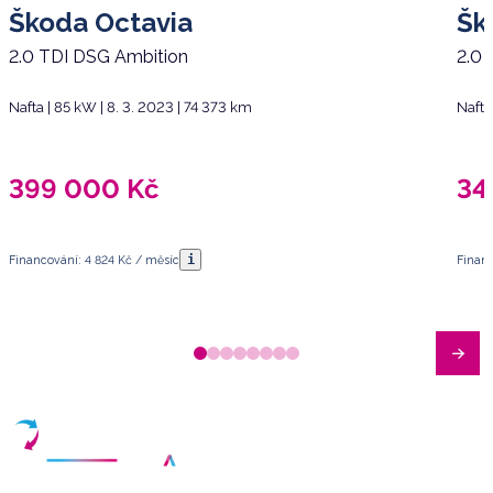
Škoda Octavia
Šk
2.0 TDI DSG Ambition
2.0 
Nafta | 85 kW | 8. 3. 2023 | 74 373 km
Nafta
399 000
Kč
34
i
Financování: 4 824 Kč / měsíc
Financ
Máte dotazy?
Sjednat schůzku