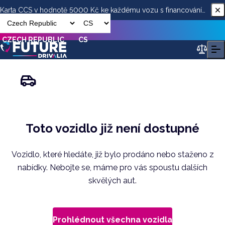
Karta CCS v hodnotě 5000 Kč ke každému vozu s financováním
od ESSOX
CZECH REPUBLIC
CS
Toto vozidlo již není dostupné
Vozidlo, které hledáte, již bylo prodáno nebo staženo z
nabídky. Nebojte se, máme pro vás spoustu dalších
skvělých aut.
Prohlédnout všechna vozidla