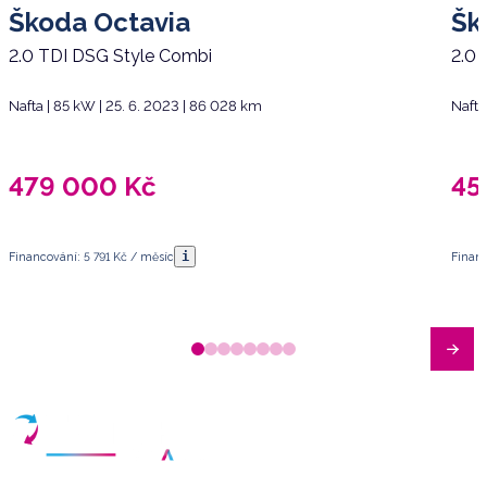
Škoda Octavia
Šk
2.0 TDI DSG Style Combi
2.0 
Nafta | 85 kW | 25. 6. 2023 | 86 028 km
Nafta
479 000
Kč
45
i
Financování: 5 791 Kč / měsíc
Financ
Máte dotazy?
Sjednat schůzku