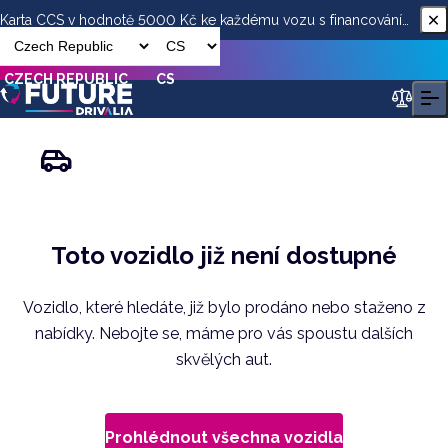
Karta CCS v hodnotě 5000 Kč ke každému vozu s financováním
od ESSOX
CZECH REPUBLIC
CS
Toto vozidlo již není dostupné
Vozidlo, které hledáte, již bylo prodáno nebo staženo z
nabídky. Nebojte se, máme pro vás spoustu dalších
skvělých aut.
Prohlédnout všechna vozidla