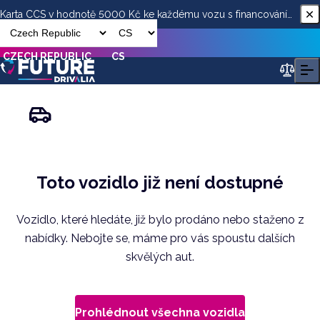
Karta CCS v hodnotě 5000 Kč ke každému vozu s financováním
od ESSOX
CZECH REPUBLIC
CS
Toto vozidlo již není dostupné
Vozidlo, které hledáte, již bylo prodáno nebo staženo z
nabídky. Nebojte se, máme pro vás spoustu dalších
skvělých aut.
Prohlédnout všechna vozidla