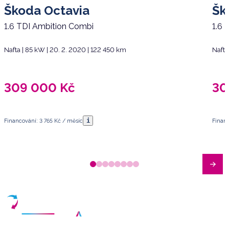
Škoda Octavia
Šk
1.6 TDI Ambition Combi
1.6 
Nafta | 85 kW | 20. 2. 2020 | 122 450 km
Nafta
309 000
Kč
30
i
Financování: 3 765 Kč / měsíc
Financ
Máte dotazy?
Sjednat schůzku