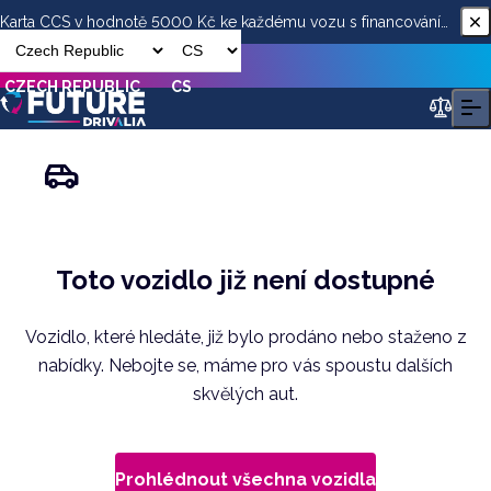
Karta CCS v hodnotě 5000 Kč ke každému vozu s financováním
od ESSOX
CZECH REPUBLIC
CS
Toto vozidlo již není dostupné
Vozidlo, které hledáte, již bylo prodáno nebo staženo z
nabídky. Nebojte se, máme pro vás spoustu dalších
skvělých aut.
Prohlédnout všechna vozidla