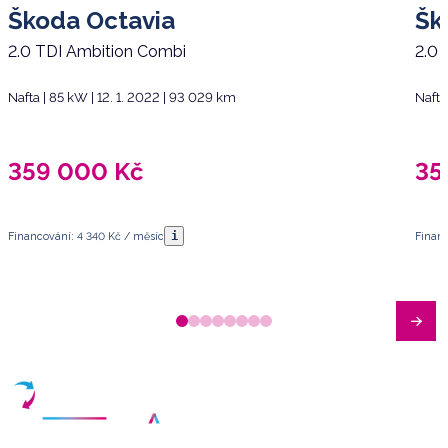
Škoda Octavia
Šk
2.0 TDI Ambition Combi
2.0 
Nafta | 85 kW | 12. 1. 2022 | 93 029 km
Nafta
359 000
Kč
35
i
Financování: 4 340 Kč / měsíc
Financ
Máte dotazy?
Sjednat schůzku