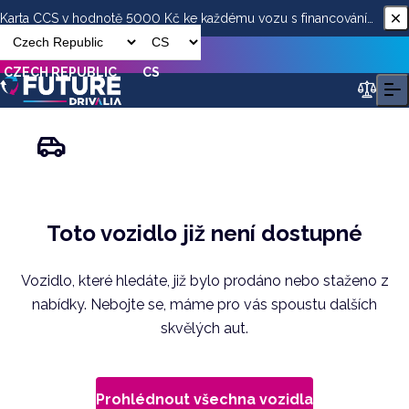
Karta CCS v hodnotě 5000 Kč ke každému vozu s financováním
od ESSOX
CZECH REPUBLIC
CS
Toto vozidlo již není dostupné
Vozidlo, které hledáte, již bylo prodáno nebo staženo z
nabídky. Nebojte se, máme pro vás spoustu dalších
skvělých aut.
Prohlédnout všechna vozidla