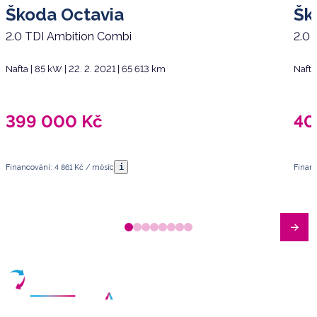
Škoda Octavia
Šk
2.0 TDI Ambition Combi
2.0 
Nafta | 85 kW | 22. 2. 2021 | 65 613 km
Nafta
399 000
Kč
40
i
Financování: 4 861 Kč / měsíc
Financ
Máte dotazy?
Sjednat schůzku