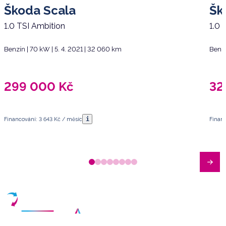
Škoda Scala
Šk
1.0 TSI Ambition
1.0 
Benzín | 70 kW | 5. 4. 2021 | 32 060 km
Benzí
299 000
Kč
32
i
Financování: 3 643 Kč / měsíc
Financ
Máte dotazy?
Sjednat schůzku