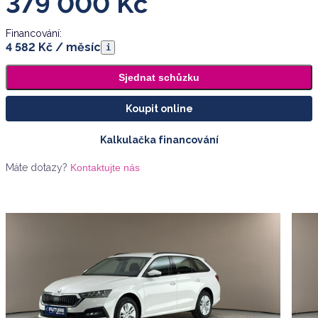
379 000
Kč
Financování:
4 582 Kč / měsíc
i
Sjednat schůzku
Koupit online
Kalkulačka financování
Máte dotazy?
Kontaktujte nás