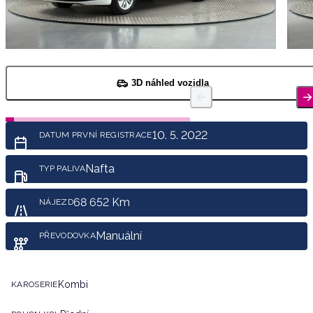
3D náhled vozidla
10. 5. 2022
DATUM PRVNÍ REGISTRACE
Nafta
TYP PALIVA
68 652 Km
NÁJEZD
Manuální
PŘEVODOVKA
Kombi
KAROSERIE