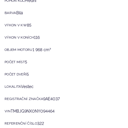
Přední
POHON KOL
Bílá
BARVA
85
VÝKON V KW
116
VÝKON V KONÍCH
1 968 cm³
OBJEM MOTORU
5
POČET MÍST
5
POČET DVEŘÍ
Vestec
LOKALITA
9AE4037
REGISTRAČNÍ ZNAČKA
TMBJG9NX0NY094464
VIN
322
REFERENČNÍ ČÍSLO