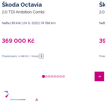
Zadní stěrač
Škoda Octavia
Šk
Zadní světla LED
2.0 TDI Ambition Combi
2.0 
Nafta | 85 kW | 24. 6. 2021 | 74 788 km
Nafta
369 000
Kč
39
i
Financování: 4 496 Kč / měsíc
Financ
Máte dotazy?
Sjednat schůzku