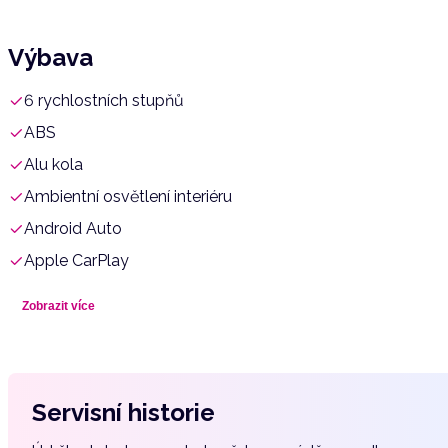
Výbava
6 rychlostních stupňů
ABS
Alu kola
Ambientní osvětlení interiéru
Android Auto
Apple CarPlay
Asistent jízdy v jízdním pruhu
Zobrazit více
Asistent rozjezdu do kopce (HSA)
Aut. klimatizace
Autorádio
Servisní historie
Bezklíčové odemykání