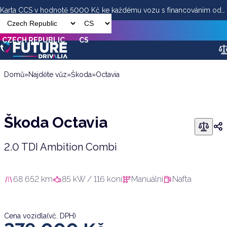
Karta CCS v hodnotě 5000 Kč ke každému vozu s financováním od
Škoda Octavia
ESSOX
Sjed
379 000
Kč
(vč. DPH)
CZECH REPUBLIC
CS
Domů
»
Najděte vůz
»
Škoda
»
Octavia
Škoda Octavia
2.0 TDI Ambition Combi
68 652 km
85 kW / 116 koní
Manuální
Nafta
Cena vozidla
(vč. DPH)