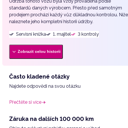
Údržba tohoto vozu byla vždy prováděna podle
Bluetooth
standardů daných výrobcem. Přesto před samotným
Brzdový asistent
prodejem prochází každý vůz důkladnou kontrolou. Níže
Centrál dálkový
naleznete jeho kompletní historii údržby.
Digitální přístrojový štít
Servisní knížka
1. majitel
3 kontroly
El. okna
El. zrcátka
Zobrazit celou historii
Elektronická ruční brzda
Isofix
LED denní svícení
Často kladené otázky
Manuální převodovka
Najdete odpovědi na svou otázku
Multifunkční volant
Palubní počítač
Přečtěte si více
Parkovací kamera
Záruka na dalších 100 000 km
Parkovací senzory zadní