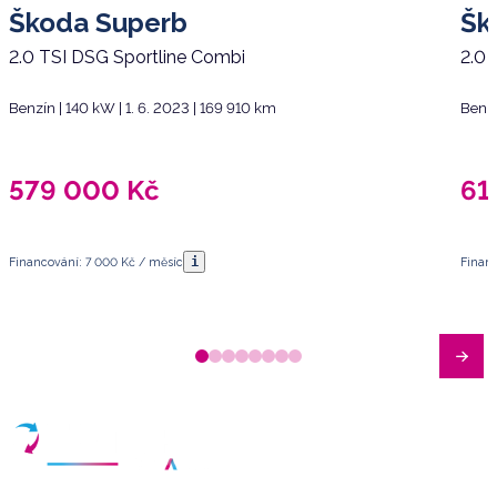
Škoda Superb
Šk
2.0 TSI DSG Sportline Combi
2.0 
Benzín | 140 kW | 1. 6. 2023 | 169 910 km
Benzí
579 000
Kč
61
i
Financování: 7 000 Kč / měsíc
Financ
Máte dotazy?
Sjednat schůzku