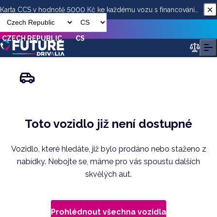
Karta CCS v hodnotě 5000 Kč ke každému vozu s financováním
od ESSOX
CZECH REPUBLIC
CS
Toto vozidlo již není dostupné
Vozidlo, které hledáte, již bylo prodáno nebo staženo z
nabídky. Nebojte se, máme pro vás spoustu dalších
skvělých aut.
Prohlédnout všechna vozidla