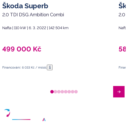
Škoda Superb
Šk
2.0 TDI DSG Ambition Combi
2.0 
Nafta | 110 kW | 6. 3. 2022 | 142 504 km
Nafta
499 000
Kč
58
i
Financování: 6 033 Kč / měsíc
Financ
Máte dotazy?
Sjednat schůzku