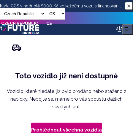
Karta CCS v hodnotě 5000 Kč ke každému vozu s financováním
od ESSOX
CZECH REPUBLIC
CS
Toto vozidlo již není dostupné
Vozidlo, které hledáte, již bylo prodáno nebo staženo z
nabídky. Nebojte se, máme pro vás spoustu dalších
skvělých aut.
Prohlédnout všechna vozidla