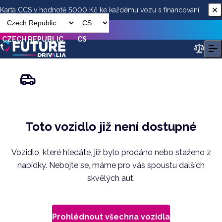
Karta CCS v hodnotě 5000 Kč ke každému vozu s financováním
od ESSOX
CZECH REPUBLIC
CS
Toto vozidlo již není dostupné
Vozidlo, které hledáte, již bylo prodáno nebo staženo z
nabídky. Nebojte se, máme pro vás spoustu dalších
skvělých aut.
Prohlédnout všechna vozidla