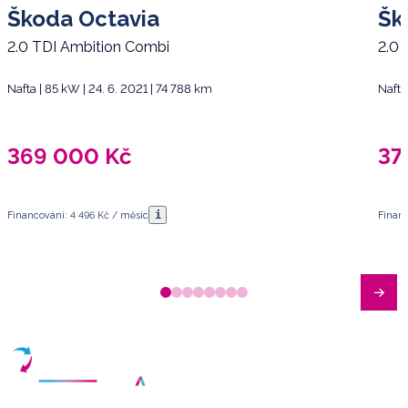
Škoda Octavia
Šk
2.0 TDI Ambition Combi
2.0 
Nafta | 85 kW | 24. 6. 2021 | 74 788 km
Nafta
369 000
Kč
37
i
Financování: 4 496 Kč / měsíc
Financ
Máte dotazy?
Sjednat schůzku