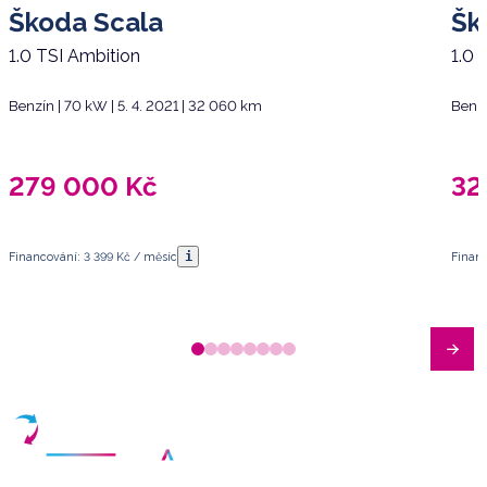
Škoda Scala
Šk
1.0 TSI Ambition
1.0 
Benzín | 70 kW | 5. 4. 2021 | 32 060 km
Benzí
279 000
Kč
32
i
Financování: 3 399 Kč / měsíc
Financ
Máte dotazy?
Sjednat schůzku