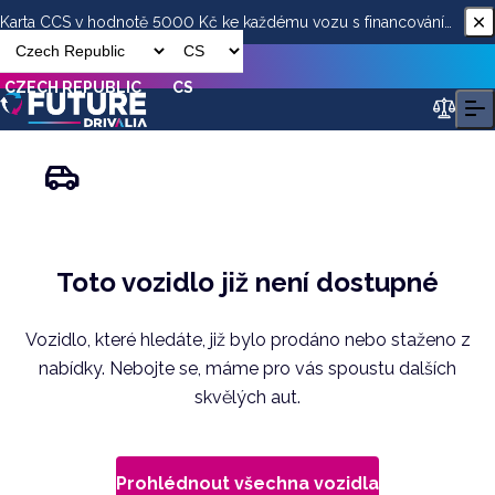
Karta CCS v hodnotě 5000 Kč ke každému vozu s financováním
od ESSOX
CZECH REPUBLIC
CS
Toto vozidlo již není dostupné
Vozidlo, které hledáte, již bylo prodáno nebo staženo z
nabídky. Nebojte se, máme pro vás spoustu dalších
skvělých aut.
Prohlédnout všechna vozidla