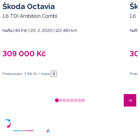
Škoda Octavia
Šk
1.6 TDI Ambition Combi
1.6 
Nafta | 85 kW | 20. 2. 2020 | 122 450 km
Nafta
309 000
Kč
30
i
Financování: 3 765 Kč / měsíc
Financ
Máte dotazy?
Sjednat schůzku