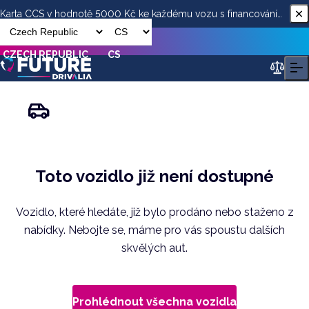
Karta CCS v hodnotě 5000 Kč ke každému vozu s financováním
od ESSOX
CZECH REPUBLIC
CS
Toto vozidlo již není dostupné
Vozidlo, které hledáte, již bylo prodáno nebo staženo z
nabídky. Nebojte se, máme pro vás spoustu dalších
skvělých aut.
Prohlédnout všechna vozidla