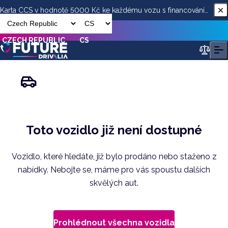
Karta CCS v hodnotě 5000 Kč ke každému vozu s financováním
od ESSOX
CZECH REPUBLIC
CS
Toto vozidlo již není dostupné
Vozidlo, které hledáte, již bylo prodáno nebo staženo z
nabídky. Nebojte se, máme pro vás spoustu dalších
skvělých aut.
Prohlédnout všechna vozidla