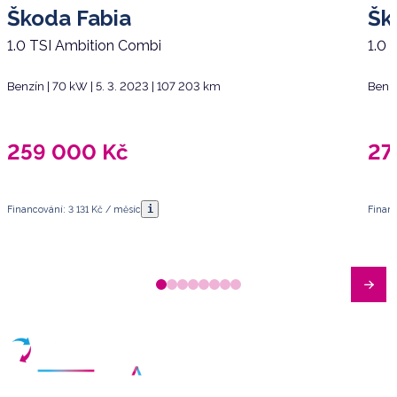
Škoda Fabia
Šk
1.0 TSI Ambition Combi
1.0 
Benzín | 70 kW | 5. 3. 2023 | 107 203 km
Benzí
259 000
Kč
27
i
Financování: 3 131 Kč / měsíc
Financ
Máte dotazy?
Sjednat schůzku