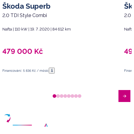
Škoda Superb
Šk
2.0 TDI Style Combi
2.0
Nafta | 110 kW | 19. 7. 2020 | 84 612 km
Nafta
479 000
Kč
49
i
Financování: 5 836 Kč / měsíc
Financ
Máte dotazy?
Sjednat schůzku