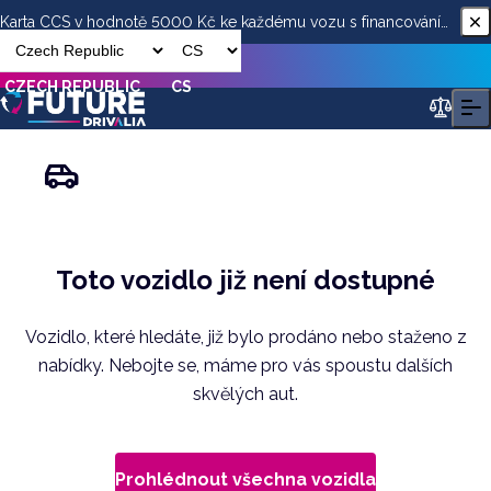
Karta CCS v hodnotě 5000 Kč ke každému vozu s financováním
od ESSOX
CZECH REPUBLIC
CS
Toto vozidlo již není dostupné
Vozidlo, které hledáte, již bylo prodáno nebo staženo z
nabídky. Nebojte se, máme pro vás spoustu dalších
skvělých aut.
Prohlédnout všechna vozidla