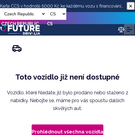
Karta CCS v hodnotě 5000 Kč ke každému vozu s financováním
od ESSOX
CZECH REPUBLIC
CS
Toto vozidlo již není dostupné
Vozidlo, které hledáte, již bylo prodáno nebo staženo z
nabídky. Nebojte se, máme pro vás spoustu dalších
skvělých aut.
Prohlédnout všechna vozidla