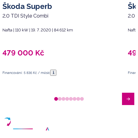
Škoda Superb
Šk
2.0 TDI Style Combi
2.0
Nafta | 110 kW | 19. 7. 2020 | 84 612 km
Nafta
479 000
Kč
49
i
Financování: 5 836 Kč / měsíc
Financ
Máte dotazy?
Sjednat schůzku