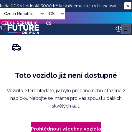
Karta CCS v hodnotě 5000 Kč ke každému vozu s financováním
od ESSOX
CZECH REPUBLIC
CS
Toto vozidlo již není dostupné
Vozidlo, které hledáte, již bylo prodáno nebo staženo z
nabídky. Nebojte se, máme pro vás spoustu dalších
skvělých aut.
Prohlédnout všechna vozidla