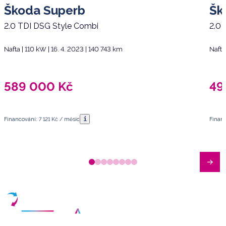
Škoda Superb
Šk
2.0 TDI DSG Style Combi
2.0
Nafta | 110 kW | 16. 4. 2023 | 140 743 km
Nafta
589 000
Kč
49
i
Financování: 7 121 Kč / měsíc
Financ
Máte dotazy?
Sjednat schůzku