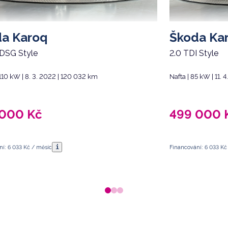
a Karoq
Škoda Ka
 DSG Style
2.0 TDI Style
 110 kW | 8. 3. 2022 | 120 032 km
Nafta | 85 kW | 11. 
 000
Kč
499 000
i
ní: 6 033 Kč / měsíc
Financování: 6 033 Kč