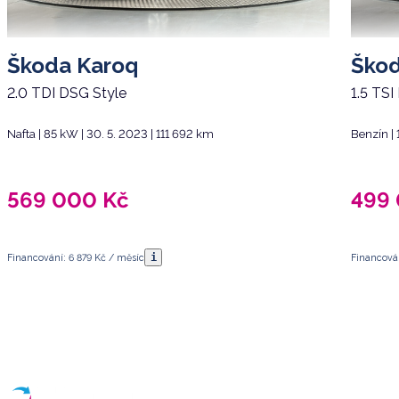
Start-stop systém
Startování tlačítkem
Škoda Karoq
Škod
Střešní nosič
2.0 TDI DSG Style
1.5 TSI
Tónovaná skla
Nafta | 85 kW | 30. 5. 2023 | 111 692 km
Benzín |
USB
Vyhřívaná sedadla
Vyhřívaná zadní sedadla
569 000
Kč
499
Vyhřívaná zrcátka
Vyhřívaný volant
i
Financování: 6 879 Kč / měsíc
Financová
Zadní stěrač
Zadní světla LED