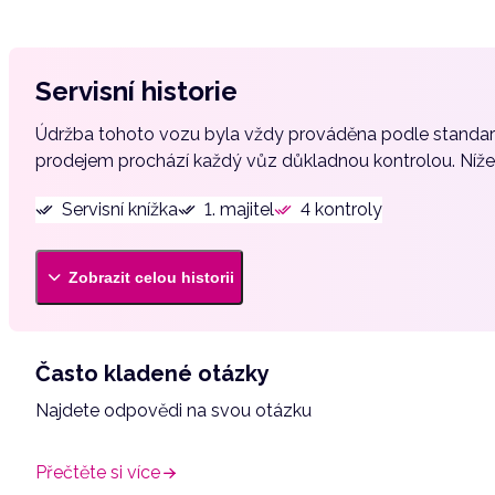
Autorádio
Bezklíčové odemykání
Servisní historie
Bluetooth
Údržba tohoto vozu byla vždy prováděna podle stand
Brzdový asistent
prodejem prochází každý vůz důkladnou kontrolou. Níže n
Centrál dálkový
Digitální přístrojový štít
Servisní knížka
1. majitel
4 kontroly
Dojezdové rezervní kolo
El. okna
Zobrazit celou historii
El. sklopná zrcátka
El. zrcátka
Často kladené otázky
Elektronická ruční brzda
Najdete odpovědi na svou otázku
Isofix
LED denní svícení
Přečtěte si více
Mlhovky