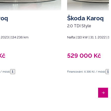
roq
Škoda Karoq
2.0 TDI Style
4. 2023 | 134 236 km
Nafta | 110 kW | 31. 1. 2022 |
Kč
529 000
Kč
i
i
 / měsíc
Financování: 6 395 Kč / měsíc