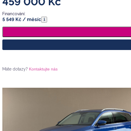
459 000
Kč
Financování:
5 549 Kč / měsíc
i
Máte dotazy?
Kontaktujte nás