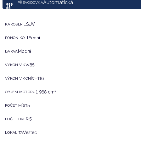
Automatická
PŘEVODOVKA
SUV
KAROSERIE
Přední
POHON KOL
Modrá
BARVA
85
VÝKON V KW
116
VÝKON V KONÍCH
1 968 cm³
OBJEM MOTORU
5
POČET MÍST
5
POČET DVEŘÍ
Vestec
LOKALITA