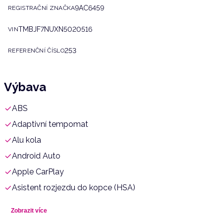
9AC6459
REGISTRAČNÍ ZNAČKA
TMBJF7NUXN5020516
VIN
253
REFERENČNÍ ČÍSLO
Výbava
ABS
Adaptivní tempomat
Alu kola
Android Auto
Apple CarPlay
Asistent rozjezdu do kopce (HSA)
Aut. klimatizace
Zobrazit více
Aut. převodovka