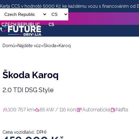
Karta CCS v hodnotě 5000 Kč ke každému vozu s financováním od
Škoda Karoq
459 000
Kč
(vč. DPH)
CZECH REPUBLIC
CS
Domů
»
Najděte vůz
»
Škoda
»
Karoq
Škoda Karoq
2.0 TDI DSG Style
109 767 km
85 kW / 116 koní
Automatická
Nafta
Cena vozidla
(vč. DPH)