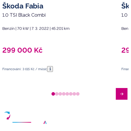
Škoda Fabia
Šk
1.0 TSI Black Combi
1.0 
Benzín | 70 kW | 7. 3. 2022 | 45 201 km
Benzí
299 000
Kč
29
i
Financování: 3 615 Kč / měsíc
Financ
Máte dotazy?
Sjednat schůzku