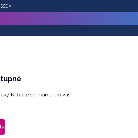
 ESSOX
stupné
bídky. Nebojte se, máme pro vás
.
la