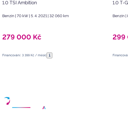
1.0 TSI Ambition
1.0 T-
Benzín | 70 kW | 5. 4. 2021 | 32 060 km
Benzín | 
279 000
Kč
299
i
Financování: 3 399 Kč / měsíc
Financován
Máte dotazy?
Sjednat schůzku
Vyberte termín a vyplňte své kontaktní údaje
Váš partner pro nákup kvalitních ojetých vozidel v České republice.