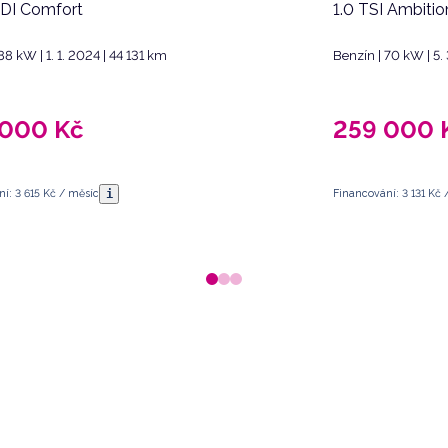
GDI Comfort
1.0 TSI Ambiti
88 kW | 1. 1. 2024 | 44 131 km
Benzín | 70 kW | 5.
 000
Kč
259 000
i
í: 3 615 Kč / měsíc
Financování: 3 131 Kč 