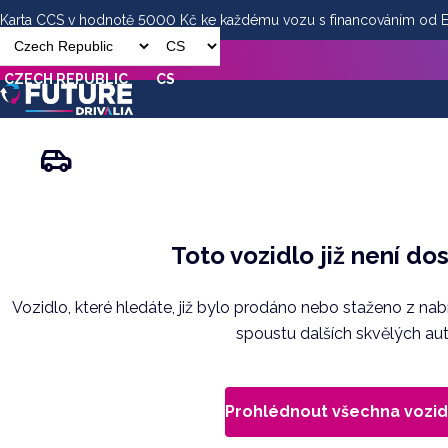
Karta CCS v hodnotě 5000 Kč ke každému vozu s financováním od
CZECH REPUBLIC
CS
Toto vozidlo již není do
Vozidlo, které hledáte, již bylo prodáno nebo staženo z na
spoustu dalších skvělých aut
Prohlédnout všechna vozid