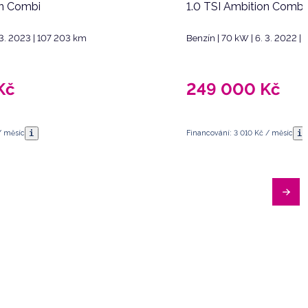
on Combi
1.0 TSI Ambition Combi
 3. 2023 | 107 203 km
Benzín | 70 kW | 6. 3. 2022 |
Kč
249 000
Kč
i
i
/ měsíc
Financování: 3 010 Kč / měsíc