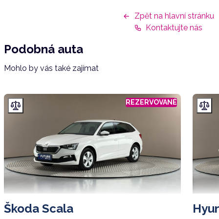
Zpět na hlavní stránku
Kontaktujte nás
Podobná auta
Mohlo by vás také zajímat
REZERVOVANÉ
Škoda Scala
Hyun