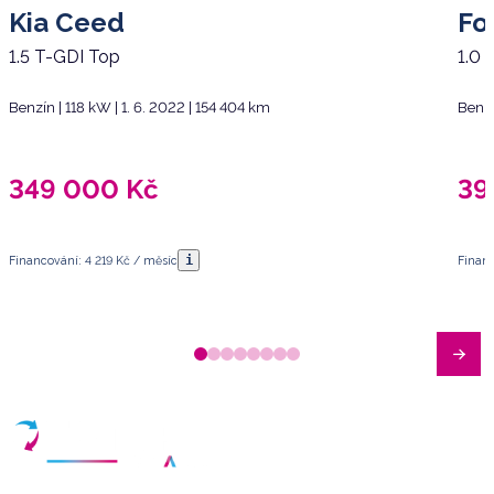
Kia Ceed
Fo
1.5 T-GDI Top
1.0
Benzín | 118 kW | 1. 6. 2022 | 154 404 km
Benzí
349 000
Kč
39
i
Financování: 4 219 Kč / měsíc
Financ
Máte dotazy?
Sjednat schůzku