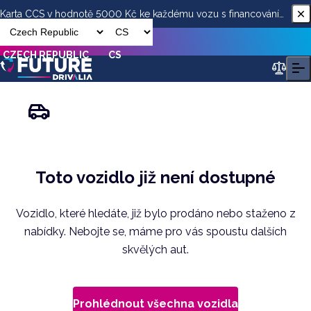
Karta CCS v hodnotě 5000 Kč ke každému vozu s financováním
od ESSOX
CZECH REPUBLIC
CS
Toto vozidlo již není dostupné
Vozidlo, které hledáte, již bylo prodáno nebo staženo z
nabídky. Nebojte se, máme pro vás spoustu dalších
skvělých aut.
Prohlédnout všechna vozidla