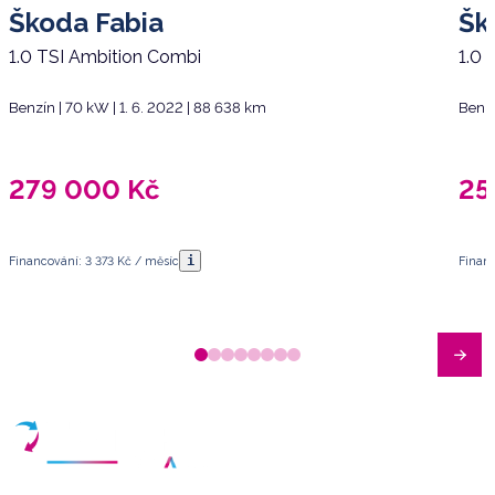
Škoda Fabia
Šk
1.0 TSI Ambition Combi
1.0 
Benzín | 70 kW | 1. 6. 2022 | 88 638 km
Benzí
279 000
Kč
25
i
Financování: 3 373 Kč / měsíc
Financ
Máte dotazy?
Sjednat schůzku