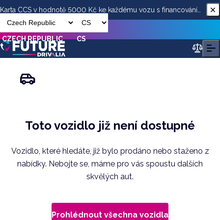
Karta CCS v hodnotě 5000 Kč ke každému vozu s financováním
od ESSOX
CZECH REPUBLIC
CS
Toto vozidlo již není dostupné
Vozidlo, které hledáte, již bylo prodáno nebo staženo z
nabídky. Nebojte se, máme pro vás spoustu dalších
skvělých aut.
Prohlédnout všechna vozidla