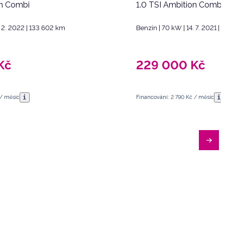
on Combi
1.0 TSI Ambition Combi
. 2. 2022 | 133 602 km
Benzín | 70 kW | 14. 7. 2021 |
Kč
229 000
Kč
i
i
 / měsíc
Financování: 2 790 Kč / měsíc