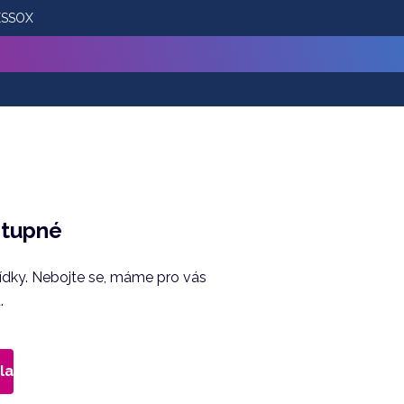
 ESSOX
stupné
bídky. Nebojte se, máme pro vás
.
la