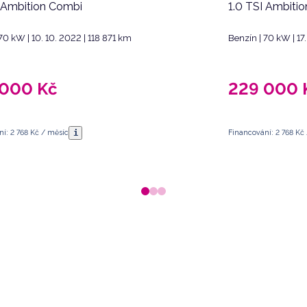
I Ambition Combi
1.0 TSI Ambiti
70 kW | 10. 10. 2022 | 118 871 km
Benzín | 70 kW | 17
 000
Kč
229 000
i
í: 2 768 Kč / měsíc
Financování: 2 768 Kč