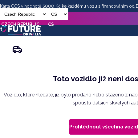
Karta CCS v hodnotě 5000 Kč ke každému vozu s financováním od
CZECH REPUBLIC
CS
Toto vozidlo již není do
Vozidlo, které hledáte, již bylo prodáno nebo staženo z na
spoustu dalších skvělých aut
Prohlédnout všechna vozid