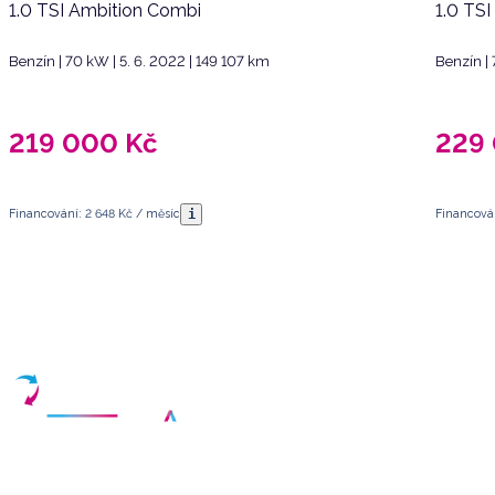
1.0 TSI Ambition Combi
1.0 TS
Benzín | 70 kW | 5. 6. 2022 | 149 107 km
Benzín | 
219 000
Kč
229
i
Financování: 2 648 Kč / měsíc
Financován
Máte dotazy?
Sjednat schůzku
Vyberte termín a vyplňte své kontaktní údaje
Váš partner pro nákup kvalitních ojetých vozidel v České republice.