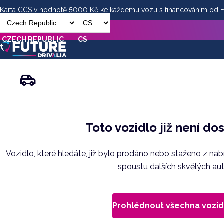
Karta CCS v hodnotě 5000 Kč ke každému vozu s financováním od
CZECH REPUBLIC
CS
Toto vozidlo již není do
Vozidlo, které hledáte, již bylo prodáno nebo staženo z na
spoustu dalších skvělých aut
Prohlédnout všechna vozid