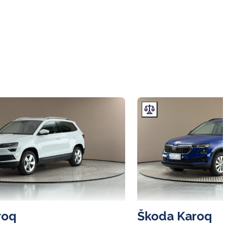
roq
Škoda Karoq