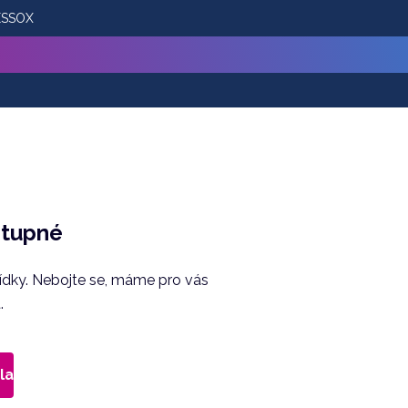
 ESSOX
stupné
bídky. Nebojte se, máme pro vás
.
la