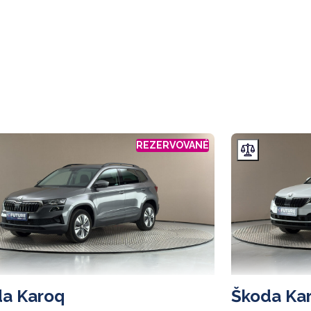
REZERVOVANÉ
a Karoq
Škoda Ka