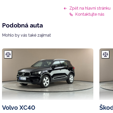
Zpět na hlavní stránku
Kontaktujte nás
Podobná auta
Mohlo by vás také zajímat
Volvo XC40
Škod