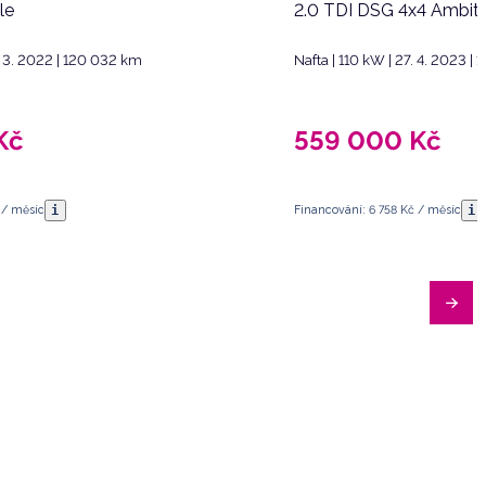
le
2.0 TDI DSG 4x4 Ambiti
. 3. 2022 | 120 032 km
Nafta | 110 kW | 27. 4. 2023 |
Kč
559 000
Kč
i
i
 / měsíc
Financování: 6 758 Kč / měsíc