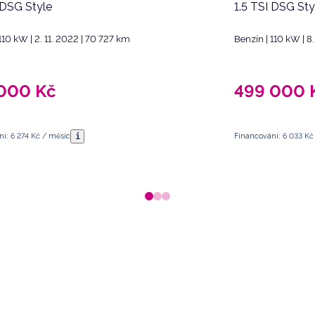
 DSG Style
1.5 TSI DSG Sty
110 kW | 2. 11. 2022 | 70 727 km
Benzín | 110 kW | 8
 000
Kč
499 000
i
í: 6 274 Kč / měsíc
Financování: 6 033 Kč