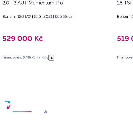
2.0 T3 AUT Momentum Pro
1.5 TSI
Benzín | 120 kW | 15. 3. 2021 | 65 255 km
Benzín | 
529 000
Kč
519
i
Financování: 6 445 Kč / měsíc
Financován
Máte dotazy?
Sjednat schůzku
Vyberte termín a vyplňte své kontaktní údaje
Váš partner pro nákup kvalitních ojetých vozidel v České republice.