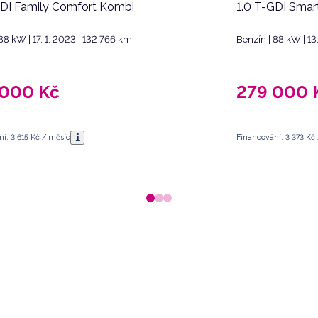
GDI Family Comfort Kombi
1.0 T-GDI Smar
88 kW | 17. 1. 2023 | 132 766 km
Benzín | 88 kW | 13
 000
Kč
279 000
i
í: 3 615 Kč / měsíc
Financování: 3 373 Kč