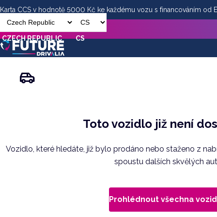
Karta CCS v hodnotě 5000 Kč ke každému vozu s financováním od
CZECH REPUBLIC
CS
Toto vozidlo již není do
Vozidlo, které hledáte, již bylo prodáno nebo staženo z na
spoustu dalších skvělých aut
Prohlédnout všechna vozid