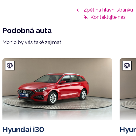
Zpět na hlavní stránku
Kontaktujte nás
Podobná auta
Mohlo by vás také zajímat
Hyundai i30
Hyun