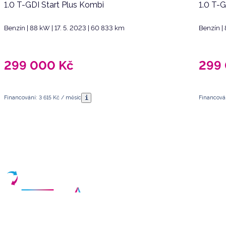
1.0 T-GDI Start Plus Kombi
1.0 T-
Benzín | 88 kW | 17. 5. 2023 | 60 833 km
Benzín | 
299 000
Kč
299
i
Financování: 3 615 Kč / měsíc
Financován
Máte dotazy?
Sjednat schůzku
Vyberte termín a vyplňte své kontaktní údaje
Váš partner pro nákup kvalitních ojetých vozidel v České republice.