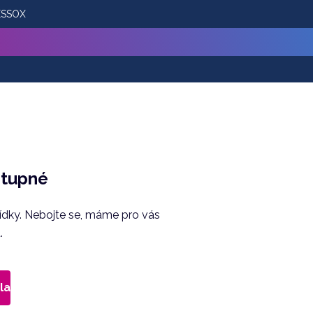
 ESSOX
stupné
bídky. Nebojte se, máme pro vás
.
la