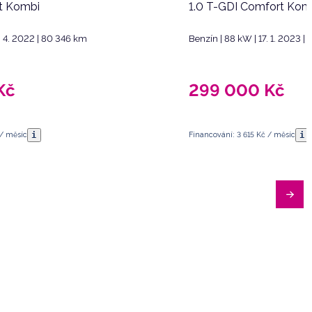
t Kombi
1.0 T-GDI Comfort Kom
. 4. 2022 | 80 346 km
Benzín | 88 kW | 17. 1. 2023 |
Kč
299 000
Kč
i
i
 / měsíc
Financování: 3 615 Kč / měsíc