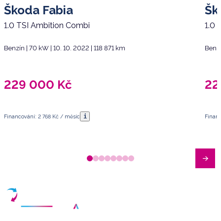
Škoda Fabia
Šk
1.0 TSI Ambition Combi
1.0 
Benzín | 70 kW | 10. 10. 2022 | 118 871 km
Benzí
229 000
Kč
22
i
Financování: 2 768 Kč / měsíc
Financ
Máte dotazy?
Sjednat schůzku