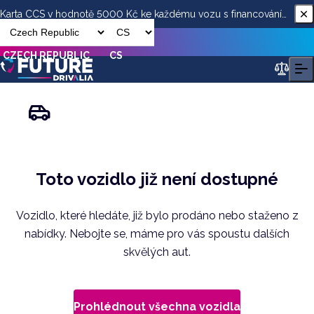
Karta CCS v hodnotě 5000 Kč ke každému vozu s financováním
od ESSOX
CZECH REPUBLIC
CS
Toto vozidlo již není dostupné
Vozidlo, které hledáte, již bylo prodáno nebo staženo z
nabídky. Nebojte se, máme pro vás spoustu dalších
skvělých aut.
Prohlédnout všechna vozidla