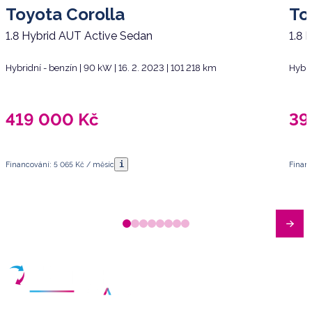
Toyota Corolla
To
1.8 Hybrid AUT Active Sedan
1.8 
Hybridní - benzín | 90 kW | 16. 2. 2023 | 101 218 km
Hybri
419 000
Kč
39
i
Financování: 5 065 Kč / měsíc
Financ
Máte dotazy?
Sjednat schůzku