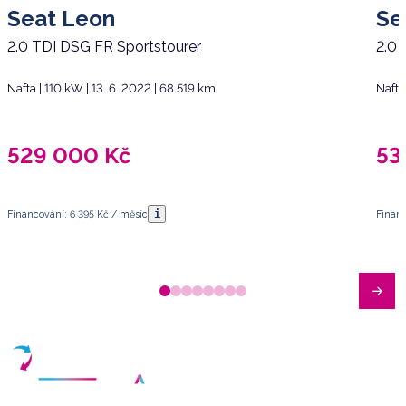
Seat Leon
Se
2.0 TDI DSG FR Sportstourer
2.0 
Nafta | 110 kW | 13. 6. 2022 | 68 519 km
Nafta
529 000
Kč
53
i
Financování: 6 395 Kč / měsíc
Financ
Máte dotazy?
Sjednat schůzku