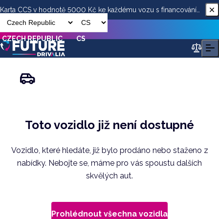
Karta CCS v hodnotě 5000 Kč ke každému vozu s financováním
od ESSOX
CZECH REPUBLIC
CS
Toto vozidlo již není dostupné
Vozidlo, které hledáte, již bylo prodáno nebo staženo z
nabídky. Nebojte se, máme pro vás spoustu dalších
skvělých aut.
Prohlédnout všechna vozidla