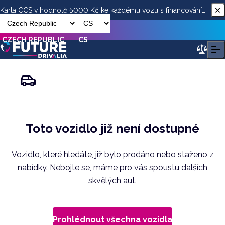
Karta CCS v hodnotě 5000 Kč ke každému vozu s financováním
od ESSOX
CZECH REPUBLIC
CS
Toto vozidlo již není dostupné
Vozidlo, které hledáte, již bylo prodáno nebo staženo z
nabídky. Nebojte se, máme pro vás spoustu dalších
skvělých aut.
Prohlédnout všechna vozidla