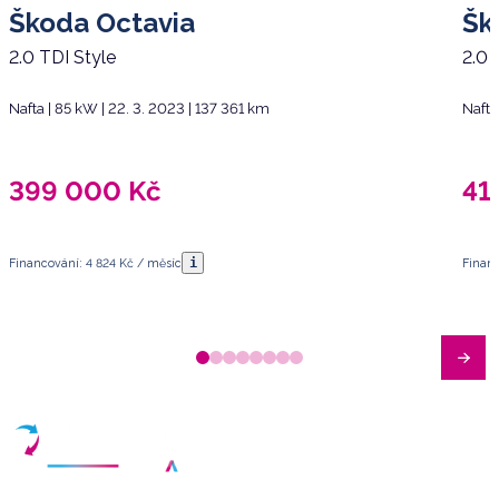
Škoda Octavia
Šk
2.0 TDI Style
2.0 
Nafta | 85 kW | 22. 3. 2023 | 137 361 km
Nafta
399 000
Kč
41
i
Financování: 4 824 Kč / měsíc
Financ
Máte dotazy?
Sjednat schůzku