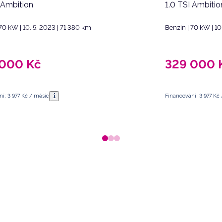
 Ambition
1.0 TSI Ambitio
70 kW | 10. 5. 2023 | 71 380 km
Benzín | 70 kW | 10
 000
Kč
329 000
i
í: 3 977 Kč / měsíc
Financování: 3 977 Kč