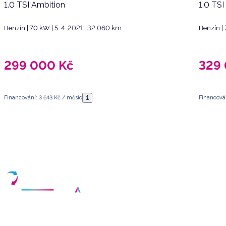
1.0 TSI Ambition
1.0 TSI
Benzín | 70 kW | 5. 4. 2021 | 32 060 km
Benzín | 
299 000
Kč
329
i
Financování: 3 643 Kč / měsíc
Financován
Máte dotazy?
Sjednat schůzku
Vyberte termín a vyplňte své kontaktní údaje
Váš partner pro nákup kvalitních ojetých vozidel v České republice.