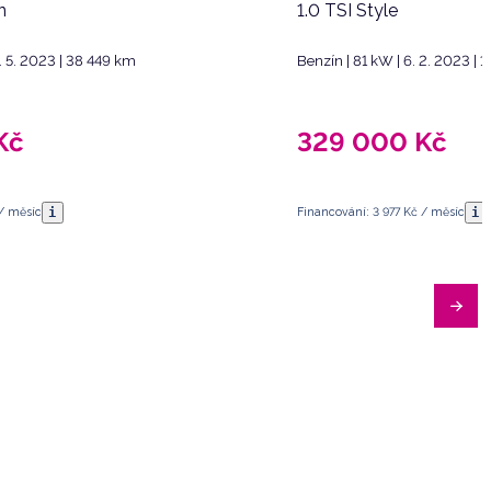
n
1.0 TSI Style
. 5. 2023 | 38 449 km
Benzín | 81 kW | 6. 2. 2023 |
Kč
329 000
Kč
i
i
 / měsíc
Financování: 3 977 Kč / měsíc