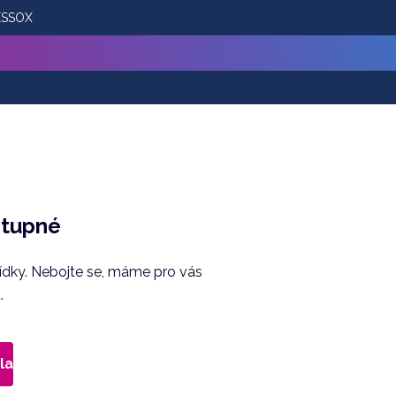
 ESSOX
stupné
bídky. Nebojte se, máme pro vás
.
la