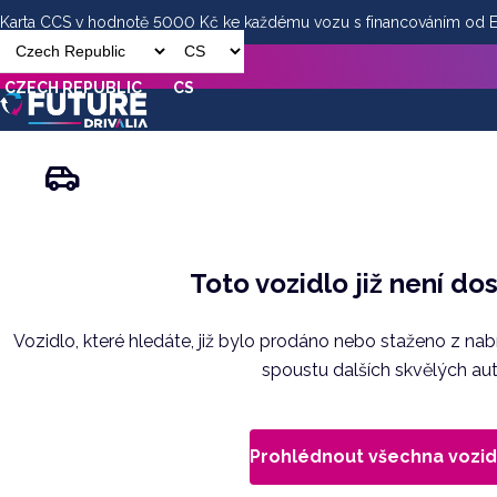
Karta CCS v hodnotě 5000 Kč ke každému vozu s financováním od
CZECH REPUBLIC
CS
Toto vozidlo již není do
Vozidlo, které hledáte, již bylo prodáno nebo staženo z na
spoustu dalších skvělých aut
Prohlédnout všechna vozid