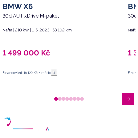
BMW X6
BM
30d AUT xDrive M-paket
30d
Nafta | 210 kW | 1. 5. 2023 | 53 102 km
Nafta
1 499 000
Kč
1 
i
Financování: 18 122 Kč / měsíc
Financ
Máte dotazy?
Sjednat schůzku