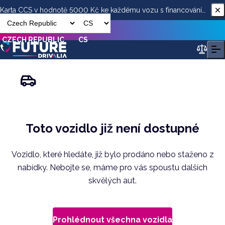
Karta CCS v hodnotě 5000 Kč ke každému vozu s financováním
od ESSOX
CZECH REPUBLIC
CS
Toto vozidlo již není dostupné
Vozidlo, které hledáte, již bylo prodáno nebo staženo z
nabídky. Nebojte se, máme pro vás spoustu dalších
skvělých aut.
Prohlédnout všechna vozidla