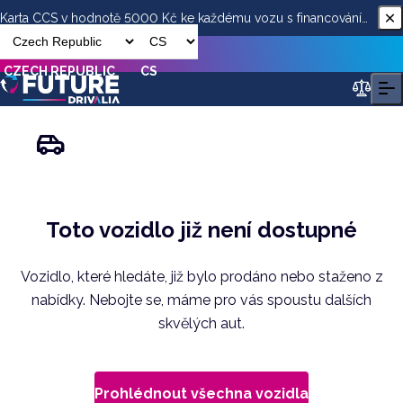
Karta CCS v hodnotě 5000 Kč ke každému vozu s financováním
od ESSOX
CZECH REPUBLIC
CS
Toto vozidlo již není dostupné
Vozidlo, které hledáte, již bylo prodáno nebo staženo z
nabídky. Nebojte se, máme pro vás spoustu dalších
skvělých aut.
Prohlédnout všechna vozidla