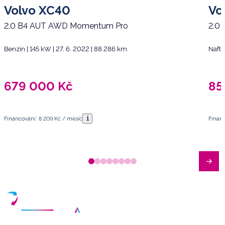
Volvo XC40
Vo
2.0 B4 AUT AWD Momentum Pro
2.0
Benzín | 145 kW | 27. 6. 2022 | 88 286 km
Nafta
679 000
Kč
85
i
Financování: 8 209 Kč / měsíc
Financ
Máte dotazy?
Sjednat schůzku