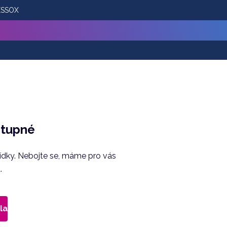
 ESSOX
stupné
bídky. Nebojte se, máme pro vás
.
la