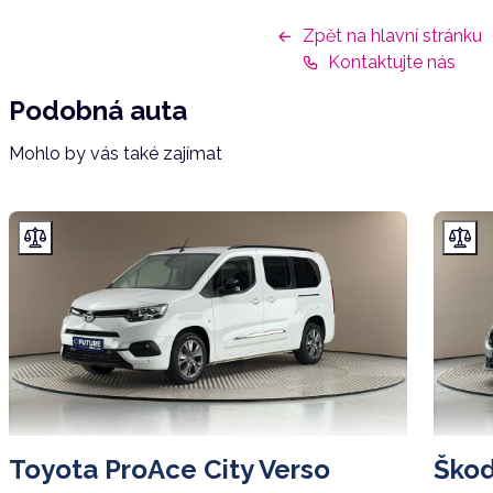
Zpět na hlavní stránku
Kontaktujte nás
Podobná auta
Mohlo by vás také zajímat
Toyota ProAce City Verso
Škod