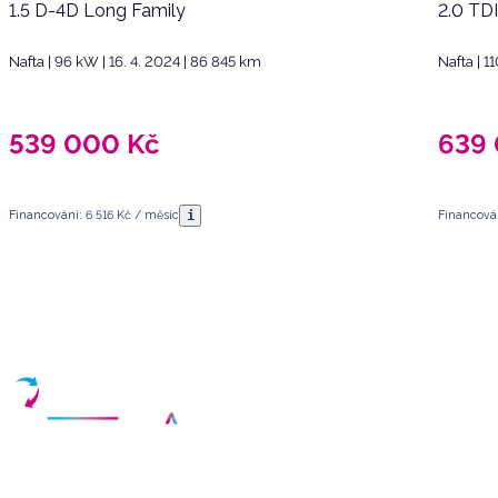
1.5 D-4D Long Family
2.0 TD
Nafta | 96 kW | 16. 4. 2024 | 86 845 km
Nafta | 1
539 000
Kč
639
i
Financování: 6 516 Kč / měsíc
Financován
Máte dotazy?
Sjednat schůzku
Vyberte termín a vyplňte své kontaktní údaje
Váš partner pro nákup kvalitních ojetých vozidel v České republice.