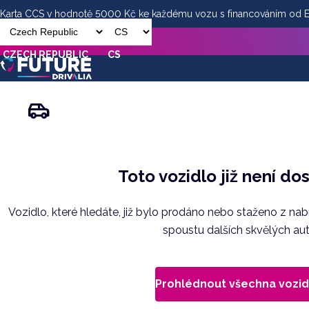
Karta CCS v hodnotě 5000 Kč ke každému vozu s financováním od
CZECH REPUBLIC
CS
Toto vozidlo již není do
Vozidlo, které hledáte, již bylo prodáno nebo staženo z na
spoustu dalších skvělých aut
Prohlédnout všechna vozid