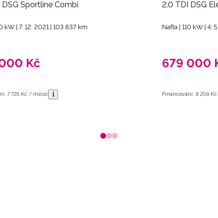
I DSG Sportline Combi
2.0 TDI DSG El
10 kW | 7. 12. 2021 | 103 837 km
Nafta | 110 kW | 4. 
 000
Kč
679 000
i
í: 7 725 Kč / měsíc
Financování: 8 209 Kč