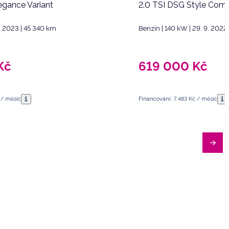
egance Variant
2.0 TSI DSG Style Comb
5. 2023 | 45 340 km
Benzín | 140 kW | 29. 9. 2022
Kč
619 000
Kč
i
i
 / měsíc
Financování: 7 483 Kč / měsíc