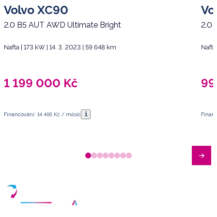
Volvo XC90
Vo
2.0 B5 AUT AWD Ultimate Bright
2.0 
Nafta | 173 kW | 14. 3. 2023 | 59 648 km
Nafta
1 199 000
Kč
99
i
Financování: 14 495 Kč / měsíc
Financ
Máte dotazy?
Sjednat schůzku