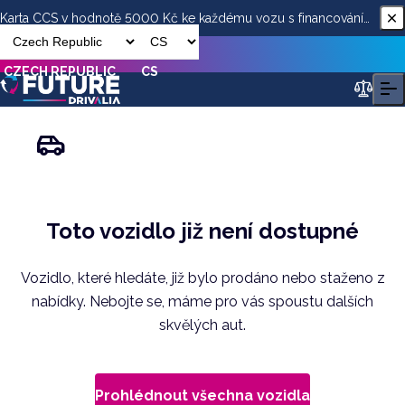
Karta CCS v hodnotě 5000 Kč ke každému vozu s financováním
od ESSOX
CZECH REPUBLIC
CS
Toto vozidlo již není dostupné
Vozidlo, které hledáte, již bylo prodáno nebo staženo z
nabídky. Nebojte se, máme pro vás spoustu dalších
skvělých aut.
Prohlédnout všechna vozidla