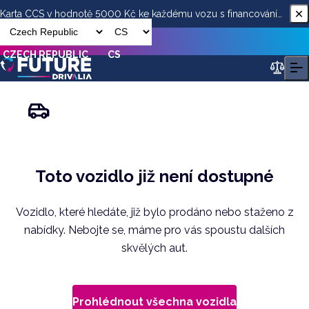
Karta CCS v hodnotě 5000 Kč ke každému vozu s financováním
od ESSOX
CZECH REPUBLIC
CS
Toto vozidlo již není dostupné
Vozidlo, které hledáte, již bylo prodáno nebo staženo z
nabídky. Nebojte se, máme pro vás spoustu dalších
skvělých aut.
Prohlédnout všechna vozidla