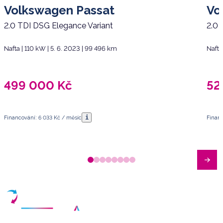
Volkswagen Passat
Vo
2.0 TDI DSG Elegance Variant
2.0 
Nafta | 110 kW | 5. 6. 2023 | 99 496 km
Nafta
499 000
Kč
52
i
Financování: 6 033 Kč / měsíc
Financ
Máte dotazy?
Sjednat schůzku