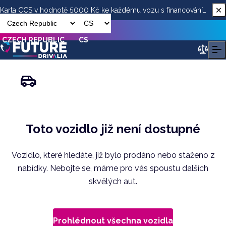
Karta CCS v hodnotě 5000 Kč ke každému vozu s financováním
od ESSOX
CZECH REPUBLIC
CS
Toto vozidlo již není dostupné
Vozidlo, které hledáte, již bylo prodáno nebo staženo z
nabídky. Nebojte se, máme pro vás spoustu dalších
skvělých aut.
Prohlédnout všechna vozidla