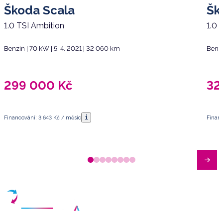
Škoda Scala
Šk
1.0 TSI Ambition
1.0 
Benzín | 70 kW | 5. 4. 2021 | 32 060 km
Benzí
299 000
Kč
32
i
Financování: 3 643 Kč / měsíc
Financ
Máte dotazy?
Sjednat schůzku